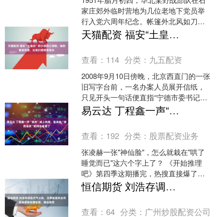
家庄郊外临时营地为几位老地下党员举
行入党六周年纪念。帐篷外北风如刀，
篝火升起。一个头发花白、左腿略显跛
天猫配资 福安“土皇后”郑少清的江湖路，她的奢靡荒唐，比我们想得更恶劣
的中年人默默坐在火堆....
查看：
114
分类：
九五配资
2008年9月10日傍晚，北京西直门的一张
旧写字台前，一名办案人员展开信纸，
只见开头一句话便直指“宁德市委书记陈
少勇与女商人郑少清联手走私”。那一
易云达 丁程鑫一声“姐夫”喊上热搜，张凌赫“渣男语录”把网友看傻了
刻，中央纪委正....
查看：
192
分类：
股票配资业务
张凌赫一张"神仙脸"，怎么就栽在"哄了
睡觉而已"这六个字上了？ 《开始推理
吧》第四季这期播完，热搜直接爆了。
不是推理多烧脑，是张凌赫顶着那张被
恒信期货 刘浩存调侃天气太热，没事就喜欢去何超莲窦骁家蹭空调，理由搞笑
粉丝叫"张大漂亮"....
查看：
64
分类：
广州炒股配资公司