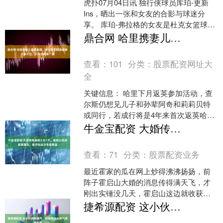
虎扑07月04日讯 独行侠球员库珀-更新
Ins，晒出一张和女友的合影与球迷分
享。 库珀-弗拉格的女友是杜克女篮球员
Arianna Roberson。 2025-....
鼎合网 哈里携妻儿重返英国，查尔斯无视裂痕敞王室大门，只为见孙辈一面
查看：
101
分类：
股票配资网址大
全
关键信息： 哈里下月返英参加活动，查
尔斯仍想见儿子和孙辈阿奇和莉莉贝特
或同行，若成行将是4年来首次返英哈里
在回忆录中称卡米拉为反派，王后视其
牛金宝配资 大婚传闻真相大白1天，霍启山高调官宣喜讯，章子怡这次有苦难言
为红线王室称查尔斯全....
查看：
71
分类：
股票配资业务
最近霍家的瓜在网上炒得沸沸扬扬，前
阵子霍启山大婚的消息传得满天飞，才
刚出实锤没几天，霍启山这边就收获了
实打实的大喜事，连霍老爷子都变相认
捷希源配资 这小伙真有福气，能娶到这么有气质的老婆
了准儿媳娜然。不少网友扒....