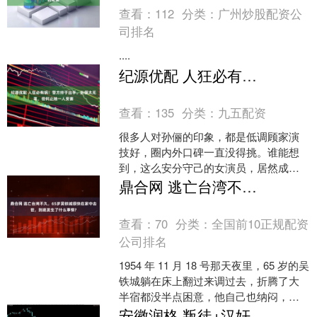
查看：
112
分类：
广州炒股配资公
司排名
....
纪源优配 人狂必有祸！警方终于出手，孙俪太无辜，但何止她一人受害
查看：
135
分类：
九五配资
很多人对孙俪的印象，都是低调顾家演
技好，圈内外口碑一直没得挑。谁能想
到，这么安分守己的女演员，居然成了
造谣团伙眼里拿捏的软柿子。这回警方
鼎合网 逃亡台湾不久，65岁吴铁城很快在家中去世，到底发生了什么事情?
直接出手端了黑窝点，孙俪....
查看：
70
分类：
全国前10正规配资
公司排名
1954 年 11 月 18 号那天夜里，65 岁的吴
铁城躺在床上翻过来调过去，折腾了大
半宿都没半点困意，他自己也纳闷，说
不清楚到底是怎么回事。 他先是吃了两
安徽润格 叛徒+汉奸：皇权卫道士疯狂批判伍子胥