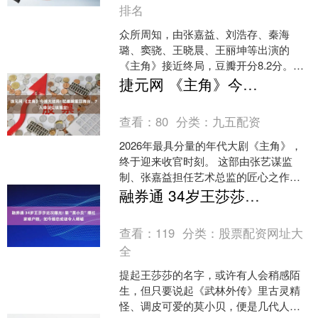
排名
众所周知，由张嘉益、刘浩存、秦海
璐、窦骁、王晓晨、王丽坤等出演的
《主角》接近终局，豆瓣开分8.2分。最
新的剧情中，刘红兵跟忆秦娥终于修成
捷元网 《主角》今晚大结局! 忆秦娥重回舞台，7人命运尘埃落定!
正果，两个人顺利走到了一....
查看：
80
分类：
九五配资
2026年最具分量的年代大剧《主角》，
终于迎来收官时刻。 这部由张艺谋监
制、张嘉益担任艺术总监的匠心之作，
自开播以来热度口碑双丰收，豆瓣开分
融券通 34岁王莎莎近况曝光! 靠“莫小贝”爆红家喻户晓，如今婚恋成谜令人唏嘘
8.2，收视率连续多....
查看：
119
分类：
股票配资网址大
全
提起王莎莎的名字，或许有人会稍感陌
生，但只要说起《武林外传》里古灵精
怪、调皮可爱的莫小贝，便是几代人刻