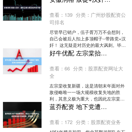
粒....
查看：
139
分类：
广州炒股配资公
司排名
尽管早已销户，伍子胥万万不会想到，
自己会被后人扣上多顶帽子--带路党+汉
奸！ 这无疑是对历史的最大讽刺。毕
竟，汉奸一词最迟到明朝才出现，专为
好牛优配 左宗棠抬棺收复新疆，功臣除了湘军，还有天津杨柳青的三千货郎！
咒骂那些帮助南方山民....
查看：
66
分类：
股票配资网址大
全
左宗棠收复新疆，这是清朝末年面对外
敌侵略唯一一场大规模收复失地的胜
利，其意义极为重大，也因此左宗棠成
了今天我们大力赞扬的民族英雄。 左宗
蓝乔配资 地下党遭重刑后，供出一个秘密求生，战友却说多亏他救命，咋回事
棠像 在左宗棠率军西征的....
查看：
172
分类：
股票配资业务
1951年腊月初四，华北某野战部队在石