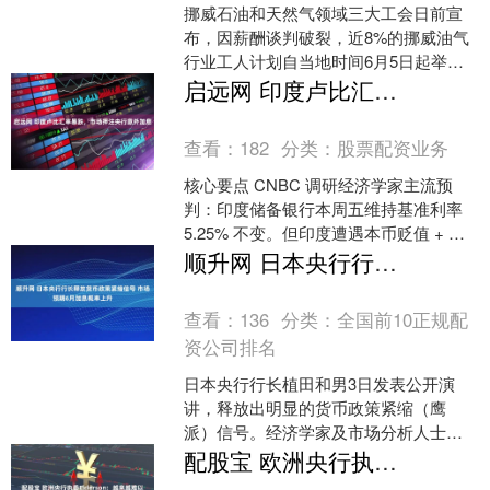
挪威石油和天然气领域三大工会日前宣
布，因薪酬谈判破裂，近8%的挪威油气
行业工人计划自当地时间6月5日起举行
罢工。挪威离岸工业协会（Offshore
启远网 印度卢比汇率暴跌，市场押注央行意外加息
Norway....
查看：
182
分类：
股票配资业务
核心要点 CNBC 调研经济学家主流预
判：印度储备银行本周五维持基准利率
5.25% 不变。但印度遭遇本币贬值 + 通
胀上行双重风险，或倒逼央行于本周落
顺升网 日本央行行长释放货币政策紧缩信号 市场预期6月加息概率上升
地加息。....
查看：
136
分类：
全国前10正规配
资公司排名
日本央行行长植田和男3日发表公开演
讲，释放出明显的货币政策紧缩（鹰
派）信号。经济学家及市场分析人士普
遍认为，此番表态是在为日本央行在6月
配股宝 欧洲央行执委Elderson：越来越难以对伊朗战争引发的价格冲击视而不见
15日至16日举行的货币....