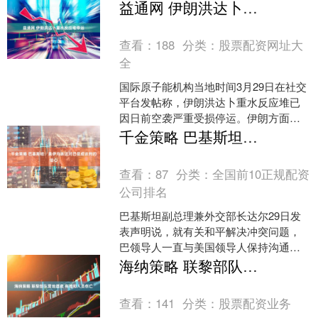
其盟友苏丹人民解放运动（北方局）无
益通网 伊朗洪达卜重水反应堆停运
人机袭击，造成14人....
查看：
188
分类：
股票配资网址大
全
国际原子能机构当地时间3月29日在社交
平台发帖称，伊朗洪达卜重水反应堆已
因日前空袭严重受损停运。伊朗方面
称，这一重水反应堆3月27日遭美国和以
千金策略 巴基斯坦：美伊均表达对巴促成谈判的信心
色列两轮空袭。国际....
查看：
87
分类：
全国前10正规配资
公司排名
巴基斯坦副总理兼外交部长达尔29日发
表声明说，就有关和平解决冲突问题，
巴领导人一直与美国领导人保持沟通，
美国与伊朗均表达对巴方促成谈判的信
海纳策略 联黎部队营地遭袭 有维和人员伤亡
心。 声明通报了当天巴....
查看：
141
分类：
股票配资业务