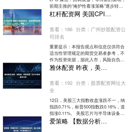
前期主推的“掩护性看涨策略”逐步转
为“双卖虚值策略”。首先，供....
杠杆配资网 美国CPI超预期增长，美联储降息预期降温
查看：
186
分类：
广州炒股配资公
司排名
重要提示：本报告观点和信息仅供符合
适当性管理规定的期货交易者参考，不
作为投资依据，据此入市，风险自负。
本平台目前暂无法主动设置信息访问限
雅休配资 昨夜，美联储，利空突袭！芯片半导体，集体大跌
制。 若您不符合适当性....
查看：
192
分类：
股票配资网址大
全
12日，美股三大指数收盘涨跌不一，纳
指跌0.71%，标普500指数跌0.16%，道
指涨0.11%。 美股芯片与半导体设备板
块集体下跌，费城半导体指数跌超3%，
爱策略 【数据分析】4月通胀数据点评：输入性因素主导，PPI超预期上行
盘....