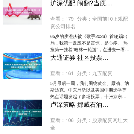
在心底的童年记忆。作为国民级童星，
沪深优配 闹翻?当庾澄庆公开内涵《歌手》，我们才理解张学友的这段话
她年少成名，凭借灵动自然....
查看：
179
分类：
全国前10正规配
资公司排名
65岁的庾澄庆被《歌手2026》首轮踢出
局，我第一反应不是震惊，是心疼。 热
搜第一挂着“哈林一轮游”，点进去一看，
老爷子还默默给“无脑综艺”那条骂评点了
大通证券 社区投票复盘：黄金、原油、美伊和平、纳指与中期选举，谁的判断最准？
赞，手指....
查看：
161
分类：
九五配资
5月最后一周，我们围绕黄金、原油、纳
斯达克、中东局势以及美国中期选举等
热点话题发起了多场投票，十张京东卡
奖励已经全部发放完毕。如今结果已经
卢深策略 挪威石油工人计划举行罢工 或将冲击国际能源市场
揭晓，让我们一起看看网....
查看：
106
分类：
股票配资网址大
全