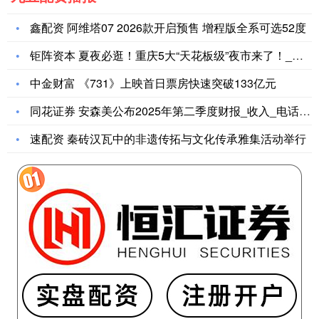
鑫配资 阿维塔07 2026款开启预售 增程版全系可选52度
钜阵资本 夏夜必逛！重庆5大“天花板级”夜市来了！_地址_摄
中金财富 《731》上映首日票房快速突破133亿元
同花证券 安森美公布2025年第二季度财报_收入_电话会议_
速配资 秦砖汉瓦中的非遗传拓与文化传承雅集活动举行