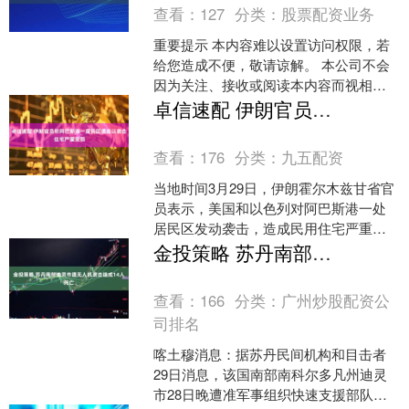
查看：
127
分类：
股票配资业务
重要提示 本内容难以设置访问权限，若
给您造成不便，敬请谅解。 本公司不会
因为关注、接收或阅读本内容而视相关
人员为客户。请您根据自身的风险承受
卓信速配 伊朗官员称阿巴斯港一居民区遭美以袭击 住宅严重受损
能力自行作出投资决定....
查看：
176
分类：
九五配资
当地时间3月29日，伊朗霍尔木兹甘省官
员表示，美国和以色列对阿巴斯港一处
居民区发动袭击，造成民用住宅严重受
损。当地官员称，事发后救援和相关部
金投策略 苏丹南部迪灵市遭无人机袭击造成14人死亡
门已迅速赶赴现场开展....
查看：
166
分类：
广州炒股配资公
司排名
喀土穆消息：据苏丹民间机构和目击者
29日消息，该国南部南科尔多凡州迪灵
市28日晚遭准军事组织快速支援部队及