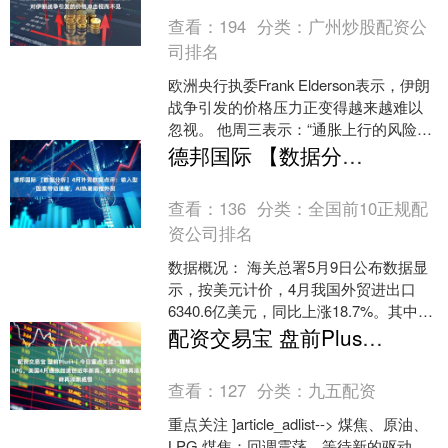
查看：
194
分类：
广州炒股配资公
司排名
欧洲央行执委Frank Elderson表示，伊朗
战争引发的价格压力正变得越来越难以
忽视。 他周三表示：“通胀上行的风险在
增加，经济增长下行的风险也在上升，
德邦国际 【数据分析】4月外贸数据点评：输入型因素带动通胀，AI热潮助推外贸
形势....
查看：
136
分类：
全国前10正规配
资公司排名
数据概况： 海关总署5月9日公布数据显
示，按美元计价，4月我国外贸进出口
6340.6亿美元，同比上涨18.7%。其中，
出口3594.4亿美元，同比14.1%，前....
配资交易宝 盘前Plus+｜今日重点关注：煤焦、原油、LPG。美国4月通胀加速创近年新高，美伊对峙再添新威慑
查看：
127
分类：
九五配资
重点关注 ]article_adlist--> 煤焦、原油、
LPG 煤焦：回调震荡，等待新的驱动，