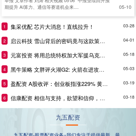
举报 文章作者 刘涛 相关视频 05'06'' 中报业绩回升预
05-10
期提升 AI算力、通信等赛道机会来....
集采优配 芯片大消息！直线拉升！
03-28
1
启云科技 雪山背后的密码竟与这款策略游戏暗合_玩家_三国_幸运
04-01
2
元富投资 将用总统特权加大军援乌克兰 特朗普要大放血？错 自己不埋单 美国又赚了
05-18
3
黑牛策略 文胖评火湖G2: 火箭在进攻端绝对是一场灾难 他们根本得不了分
05-03
4
盈配资 A股收评：创业板指涨229% 黄金、CPO概念股大涨
03-19
5
信康配资 相信与支持，欲望和信仰，成为你坚持自律的原因
03-18
6
九五配资
九五配资-股票配资业务=我们专注于提供最新、最